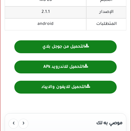
الحجم
28 MB
الإصدار
2.1.1
المتطلبات
android
التحميل من جوجل بلاي
التحميل للاندرويد APk
التحميل للايفون والايباد
›
‹
موصي به لك