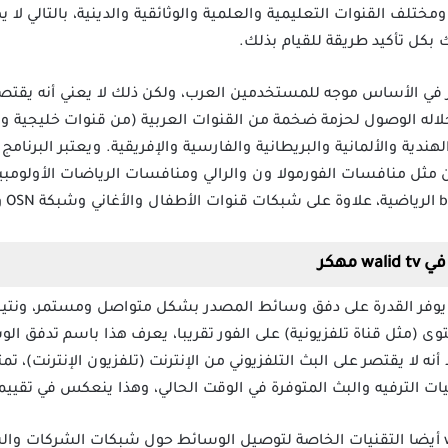
مختلف القنوات التعليمية والعلمية والوثائقية والدينية، بالتالي لا ي
بكل تأكيد طريقة للقيام بذلك.
في الأساس موجه للمستخدمين العرب، ولكن ذلك لا يعني أنه يقتصر
لاله الوصول لحزمة ضخمة من القنوات العربية (من قنوات خليجية وم
الهندية والألمانية والبريطانية والفارسية والإفريقية. ويعتبر البرن
ثل منافسات الفورمولا ون والرالي ومنافسات الرياضات الأولومبية
مهكر
ن تطبيق وليد تي في Walid Tv Apk يوفر القدرة على دفق وسائط المصدر بشكل متواصل و
ى (مثل قناة تلفزيونية) على الفور تقريبا، يعرف هذا باسم تدفق الو
أنه لا يقتصر على البث التلفزيوني من الإنترنت (تلفزيون الإنترنت)، ت
 الترفيه والبث المتوفرة في الوقت الحالي، وهذا ينعكس في تقييماته
يستخدم تطبيق وليد تي في walid tv أيضا التقنيات الخاصة لتوصيل الوسائط حول شبكات 