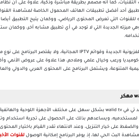
التقنيات، كما أنه مصمم بطريقة مباشرة وذكية، علاوة على أن نظام
تطبيق أحد أفضل تطبيقات الهاتف المحمول الخاصة لمشاهدة القنوا
فيره للقنوات التي تعرض المحتوى الرياضي، ووكمان يتيح التطبيق أيض
Chromeca أو iptvsmarterspro وهي ميزته الجديدة التي لا توجد في أي تطبيق مشابه آخر،
بالإضافة إلى العديد من القنوات التلفزيونية الجديدة وقوائم IPTV المجانية،
ميديا ورعب وخيال علمي وملاحم، هذا علاوة على عروض الأنمي وأفلا
مية المتنوعة، ويشتمل البرنامج على المحتوى العربي والدولي وال
يمكن للمستخدم تحميل تطبيق وليد تي في walid tv بشكل سهل على مختلف الأجهزة ال
ص لمستخدميه، ويساعدهم بذلك على الحصول على تجربة استخدام وتر
والضغط على خيار التنزيل، وعند الانتهاء تقدر القيام باختيار المحت
ومشاهدة البث الحي لها، إذ يوفر البرنامج إمكانية الوصول
لقنوات الأخبا