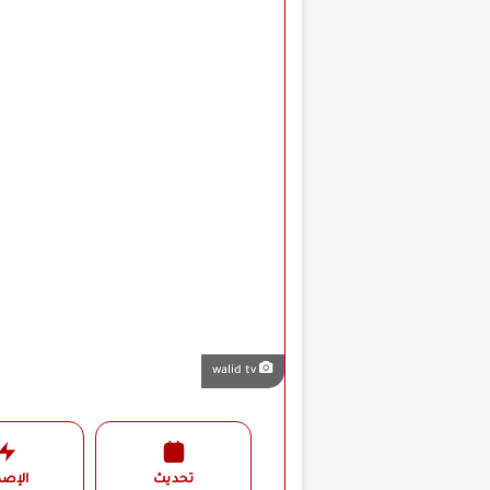
walid tv
تحديث
الإصد