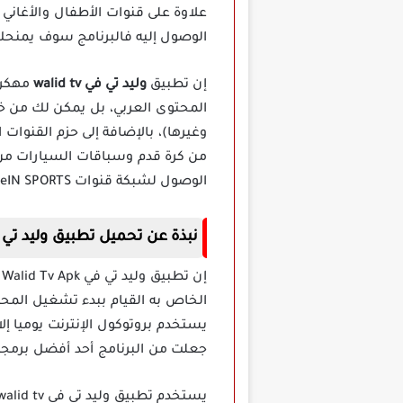
علاوة على قنوات الأطفال والأغاني و
الوصول إليه فالبرنامج سوف يمنحك 
إن تطبيق
وليد تي في walid tv
مهكر 
المحتوى العربي، بل يمكن لك من خ
وغيرها)، بالإضافة إلى حزم القنوات 
من كرة قدم وسباقات السيارات من م
الوصول لشبكة قنوات beIN SPORTS الرياضية، علاوة على شبكات قنوات الأطفال والأغاني وشبكة OSN والقنوات التلفزيونية الأفريقية.
نبذة عن تحميل تطبيق وليد تي في walid tv 
إ
الخاص به القيام ببدء تشغيل المحتو
يستخدم بروتوكول الإنترنت يوميا إلا 
جعلت من البرنامج أحد أفضل برمجيات