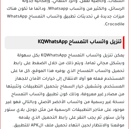
السمات، وخاصية لقفل، والرد التلقائي، وإمكانية جدولة
الرسائل، والكثير من واتساب Whatsapp. ودائما ما تكون هناك
ميزات جديدة في تحديثات تطبيق واتساب التمساح WhatsApp
Crocodile.
تنزيل واتساب التمساح KQWhatsApp
يمكن تنزيل واتساب التمساح KQWhatsApp بكل سهولة
وبشكل مجاني تماما، ويتم ذلك من خلال الضغط على رابط
تحميل واتساب التمساح الذي يوفره هذا الموقع، كل ما على
المستخدم فعله هو أولا الانتقال إلى خيارات الأمان للجهاز
المستخدم، وتشغيل خيار السماح بتحميل التطبيقات وتثبيتها
من مصادر غير معروفة، وذلك كون تطبيق واتساب التمساح
نسخة غير رسمية من واتساب الأخضر الأصلي وبالتالي فهو غير
موجود على متاجر التطبيقات الرسمية من مثل جوجل بلاي ستور
وأبل ستور، ثم يجب النقر على رابط التحميل الذي يقدمه
موقعنا والانتظار لحين انتهاء تحميل ملف الAPK للتطبيق.