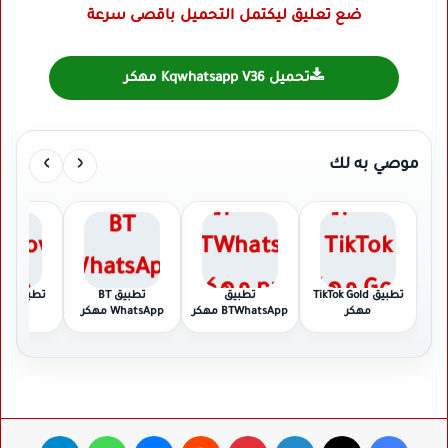
ضع تعليق ليكتمل التحميل باقصى سرعة
تحميل Kqwhatsapp V36 مهكر
›
‹
موصي به لك
تطبيق TikTok Gold
تطبيق
تطبيق BT
تطبي
مهكر
BTWhatsApp مهكر
WhatsApp مهكر
مهك
فيسبوك
‫X
لينكدإن
بينتيريست
ماسنجر
واتساب
تيلقرام