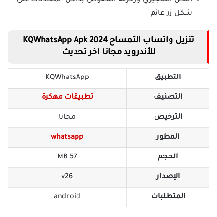
النص التفجيري وزخرفة النصوص بداخل المحادثات على
شكل زر عائم
تنزيل واتساب التمساح KQWhatsApp Apk 2024
للأندرويد مجانا اخر تحديث
التطبيق
KQWhatsApp
التصنيف
تطبيقات مهكرة
الترخيص
مجانا
المطور
whatsapp
الحجم
57 MB
الإصدار
v26
المتطلبات
android