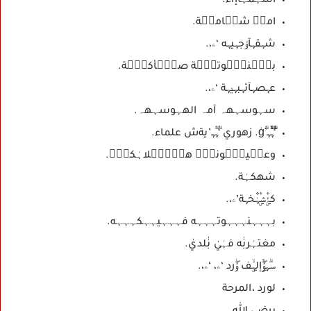
أسہمہاإآء.
‏امہۧ شہۧامہۧة‏.
شہقہآۆجہيہه ‘ۦ،.
بہۣۚنہۣۚوتہۣۚة صہۣۚأكہۣۚة.
‏عہصہآئہبہیہة ‘ۦ،‏.
سہوسہهہ آمہ الهہوسہهہ.
‘ۗٛۧۙۙﮩۗٛۧۙۙﮩ’ۗٛġ. زهوري ‘ۗٛﮩۗٛﮩ’يةش علماء.
وعہۣيہۣۗونہۣۗ هہۣہۣۗلاہٰكہۣۗ.
‏‏شهكہٰة.
كۂٰۣۣ۫شٰۣۣ۫ہٰ۫۫خہة’ۦ،.
بہہہنہہہوتہہہه فہہہيہہكہہہه.
مغتہٰربٰٰه فہٰيٰ بٰٰلديٰ.
سۗہۇۣۖۙإلہۣۙف ۇۖرد ‘ۦ، ‘ۦ،.
لورد ،المرحة