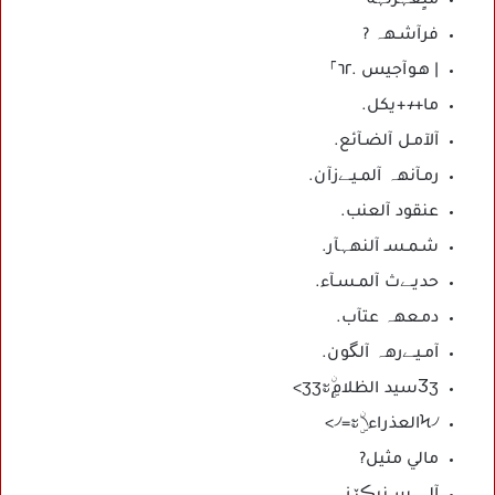
مْنٍعہزلہه
فرآشـهہ ?
| هـوآجيس .٦٢‏⸀
ما+
+
+يكل.
آلآمـل آلضـآئع.
رمـآن‏‏هہ آلمـيـﮯزآن.
عنقود آلعنب.
شـمـسـ آلنهہ‏‏آر.
حديـﮯث آلمـسـآء.
دمـع‏‏هہ عتآب.
آمـيـﮯر‏‏هہ آلگون.
Ӡӡسيد الظلامӡӡะۣۨ>
Ϟ৴العذراء৲৴=ะۣۨ>
مالي مثيل?