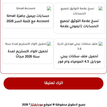
بدون باند Head shot Pubg
Mobile
حسابات جيميل جاهزة Gmail
نسخ علامة التوثيق لجميع
Account مع كلمة السر 2026
الحسابات (ايموجي علامة
(غير مسروقة)
التوثيق) ★ ✪ ✩ ☀︎ ✫ ❄︎ ✦ ✪
تحميل اكواد اكستريم لمدة
تحميل ملف سكنات ببجي
سنة 2026 مجانًا
موبايل 4.5 المومياء وام فور
تلجي التحديث الجديد 2026
عالمية وكورية
اترك تعليقا
جميع الحقوق محفوظة © لموقع
موبايلاتنا
® 2026