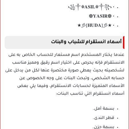
• ꧁༒☬𝐀𝐒𝐈𝐋☬༒꧂
• 𖣔𝐘𝐀𝐒𝐈𝐑𖣔
• ★彡[𝐇𝐔𝐃𝐀]彡★
أسماء انستقرام للشباب والبنات
عندما يختار المستخدم اسم مستعار للحساب الخاص به على
الانستقرام فإنه يحرص على اختيار اسم رقيق ومميز مناسب
لشخصيته بحيث يعطي صورة مختصرة عنها لكل من يدخل على
حسابه الشخصي، وتبحث البنات على وجه الخصوص عن
الأسماء المتميزة لحسابات الانستقرام، وفيما يلي بعض
أسماء انستقرام التي تناسب البنات:
بسمة أمل.
قطر الندى.
بسمة حزن.