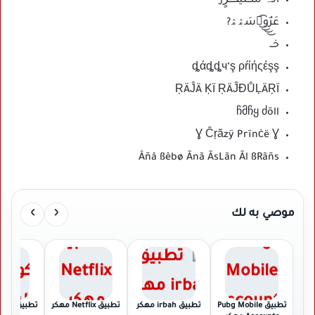
آلـہ ســنيڪڒٍز
عَرٌو๋͜͜͜͜͡سَۿۿ?
خــ
ȡάȡȡч’ş ρŕίήςέşş
ŖÄĴÄ ĶÏ ŖÄĴĐŮĻÄŖÏ
ჩმჩყ ძõll
Ɣ Ĉŗăzÿ Prïnċë Ɣ
Ãnã ÃsLãn Ãl ßRãñs ‏‎Âñâ ßêbø
›
‹
موصي به لك
تطبيق Pubg Mobile
تطبيق irbah مهكر
تطبيق Netflix مهكر
تطبيق كود 