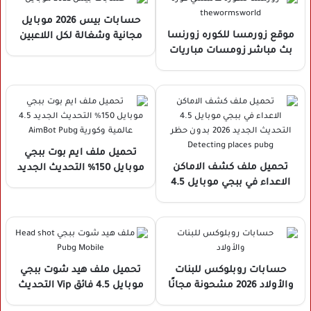
حسابات بيس 2026 موبايل
موقع زورمسا للكوره زورنسا
مجانية وشغالة لكل اللاعبين
بث مباشر زومسات مباريات
اليوم thewormsworld بجودة
عالية 2026 بدون تقطيع مجانًا
تحميل ملف ايم بوت ببجي
تحميل ملف كشف الاماكن
موبايل 150% التحديث الجديد
الاعداء في ببجي موبايل 4.5
4.5 عالمية وكورية AimBot
التحديث الجديد 2026 بدون
Pubg
حظر Detecting places pubg
حسابات روبلوكس للبنات
تحميل ملف هيد شوت ببجي
والأولاد 2026 مشحونة مجانًا
موبايل 4.5 فائق Vip التحديث
Roblox Account Premium
الجديد 2026 هيدشوت VIP