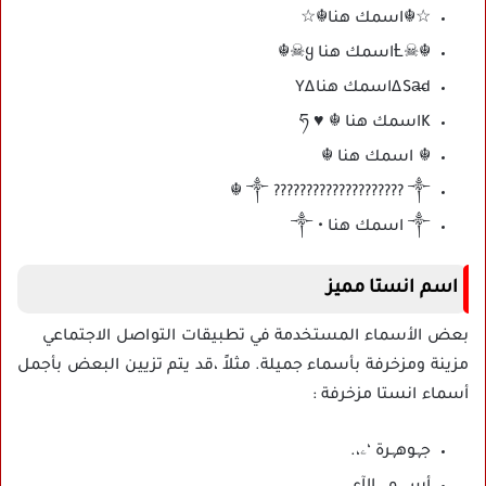
☆☬اسمك هنا☬☆
☬☠Ƚ︎اسمك هنا ყ☠︎☬
Sa̶d∆اسمك هنا∆Y
Kاسمك هنا ☬ ♥ ཧ
☬ اسمك هنا ☬
༒ ???????????????????? ༒ ☬
༒ اسمك هنا • ༒
اسم انستا مميز
بعض الأسماء المستخدمة في تطبيقات التواصل الاجتماعي
مزينة ومزخرفة بأسماء جميلة. مثلاً ،قد يتم تزيين البعض بأجمل
أسماء انستا مزخرفة :
جہوهہرة ‘ۦ،.