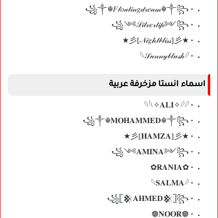
• ꧁༒☬𝐹𝓁𝑜𝒶𝓉𝒾𝓃𝑔𝒹𝓇𝑒𝒶𝓂☬༒꧂
• ꧁༺𝒮𝒾𝓁𝓋𝑒𝓇𝓉𝒾𝓅༻꧂
• ★彡[𝒩𝒾𝑔𝒽𝓉𝒷𝓁𝒾𝓈𝓈]彡★
• 𓆩𝒮𝓊𝓃𝓃𝓎𝒷𝓁𝓊𝓈𝒽𓆪
اسماء انستا مزخرفة عربية
• 𓆩𓆩✧𝐀𝐋𝐈✧𓆪𓆪
• ꧁༒☬𝐌𝐎𝐇𝐀𝐌𝐌𝐄𝐃☬༒꧂
• ★彡[𝐇𝐀𝐌𝐙𝐀]彡★
• ꧁༺𝐀𝐌𝐈𝐍𝐀༻꧂
• ✿𝐑𝐀𝐍𝐈𝐀✿
• 𓆩𝐒𝐀𝐋𝐌𝐀𓆪
• ꧁𓊈𒆜𝐀𝐇𝐌𝐄𝐃𒆜𓊉꧂
• 𖣔𝐍𝐎𝐎𝐑𖣔