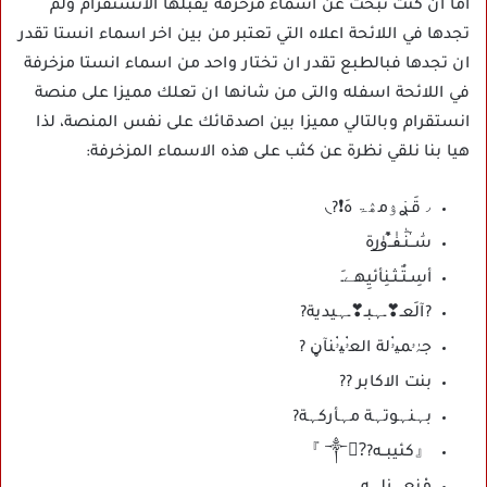
اما ان كنت تبحث عن أسماء مزخرفة يقبلها الانستقرام ولم
تجدها في اللائحة اعلاه التي تعتبر من بين اخر اسماء انستا تقدر
ان تجدها فبالطبع تقدر ان تختار واحد من اسماء انستا مزخرفة
في اللائحة اسفله والتى من شانها ان تعلك مميزا على منصة
انستقرام وبالتالي مميزا بين اصدقائك على نفس المنصة، لذا
هيا بنا نلقي نظرة عن كثب على هذه الاسماء المزخرفة:
◞قَـࢪ࣪ﯢمۿۃ هَ❗?◟
سَٰــٰٓنَٰـفٰ͒ــٰٓﯛ̲رة
أسِـتٌـثـنِأئيِهےـِ
?آلَعـ❣ـہبـ❣ـہيدية?
جہٰٰۥﻤﯿۥٰ۬لة اﻟﻌۥٰ۬ﯿۥٰ۬ﻨﺂڼ ?
بنت الاكابر ??
بہنہوتہة مہأركہة?
『كئيبــه??⃤༒ 』