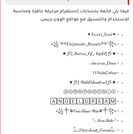
فيما يلي قائمة بحسابات إنستغرام مزخرفة جاهزة ومناسبة
للاستخدام والتنسيق مع مواقع الووردبريس:
• ✦𝑆𝑤𝑒𝑒𝑡_𝑆𝑜𝑢𝑙✦
• ꧁༺𝐸𝑛𝑖𝑔𝑚𝑎𝑡𝑖𝑐_𝐵𝑒𝑎𝑢𝑡𝑦༻꧂
• ★彡[𝒬𝓊𝑒𝑒𝓃_𝒪𝒻_𝒩𝒾𝑔𝒽𝓉]彡★
• 𝒜𝓊𝓇𝑜𝓇𝒶_𝐷𝒾𝓋𝒶
• 𝓦𝓱𝓲𝓽𝓮𝓛𝓸𝓽𝓾𝓼
• ★彡[𝒲𝒾𝓁𝒹𝓢𝒽𝒶𝒹𝑜𝓌]彡★
• ⒹⒶⓇⓀⓅⒽⓄⒺⓃⒾⓍ
• 🄰🄽🄶🄴🄻🄳🅁🄴🄰🄼
• ꧁༒☬𝒪𝓃𝑒𝒯𝒾𝓂𝑒𝒲𝒾𝓃☬༒꧂
• 𓆩𝒩𝑒𝓌𝒯𝒾𝒹𝑒𓆪
• 𓅓𝓢𝓽𝓪𝓻𝓭𝓾𝓼𝓽_𝓢𝓮𝓷𝓼𝓮𓅓