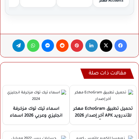
Accounts مهكر
مهك
فيسبوك
‫X
لينكدإن
بينتيريست
ماسنجر
واتساب
تيلقرام
مقالات ذات صلة
تحميل تطبيق EchoGram مهكر
اسماء تيك توك مزخرفة
للأندرويد APK أخر إصدار 2026
انجليزي وعربي 2026 اسماء
مجانًا
مزخرفة فخمة حسابات تيك
توك بالانجليزي