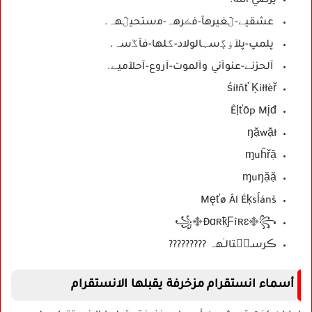
يرضي الله.
عشقيے-ڷغيرهآ-ﻓڪرهہ-ﻣستحيڷهہ.
پلمپ-پلآﯛﮘسہالولاد-گلها-فآﮜسہ.
آلحزنے-عنوآني وآلموت-آروع-آحلآميے.
śíłñť Ķiłłèř
Êļťōp Mįđ
ŋặwặł
ɱuĥřặ
ɱuŋặặ
Męťø Âl Éķsĺánš
꧁࿇ÐɑʀҟƑîʀɛ࿇꧂
ڪرسـཻٔتالـٰهہ ?????????
أسماء انستقرام مزخرفة يقبلها الانستقرام